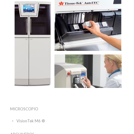
MICROSCOPIO
VisionTek M6 ®