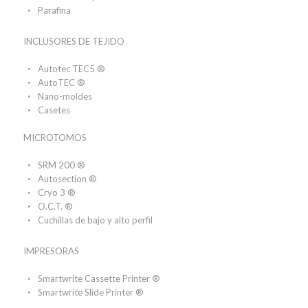
Parafina
INCLUSORES DE TEJIDO
Autotec TEC5 ®
AutoTEC ®
Nano-moldes
Casetes
MICROTOMOS
SRM 200 ®
Autosection ®
Cryo 3 ®
O.C.T. ®
Cuchillas de bajo y alto perfil
IMPRESORAS
Smartwrite Cassette Printer ®
Smartwrite Slide Printer ®